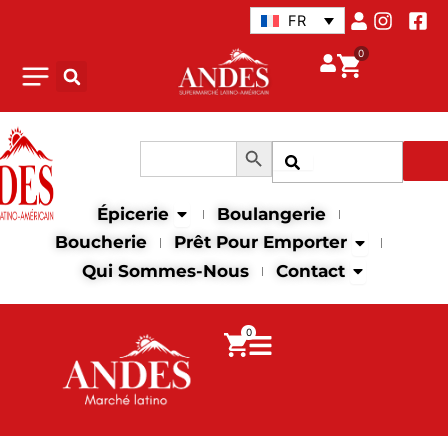
Aller
FR
au
0
contenu
Search Button
Search
Recher
for:
Open Épicerie
Épicerie
Boulangerie
Open Prêt p
Boucherie
Prêt Pour Emporter
Open Contac
Qui Sommes-Nous
Contact
0