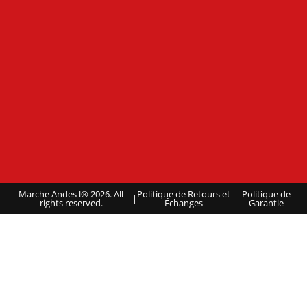
Marche Andes l® 2026. All
Politique de Retours et
Politique de
|
|
rights reserved.
Échanges
Garantie