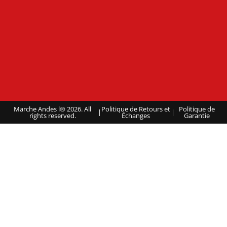
Marche Andes l® 2026. All
Politique de Retours et
Politique de
|
|
rights reserved.
Échanges
Garantie