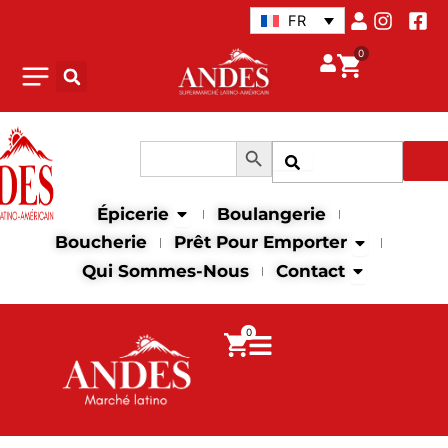
Aller
FR
au
0
contenu
Search Button
Search
Recher
for:
Open Épicerie
Épicerie
Boulangerie
Open Prêt p
Boucherie
Prêt Pour Emporter
Open Contac
Qui Sommes-Nous
Contact
0