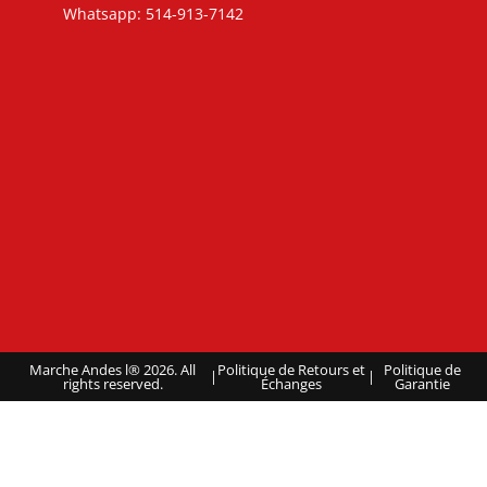
Whatsapp: 514-913-7142
Marche Andes l® 2026. All
Politique de Retours et
Politique de
|
|
rights reserved.
Échanges
Garantie