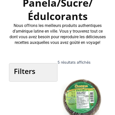
Panela/Sucre/
Édulcorants
Nous offrons les meilleurs produits authentiques
d’amérique latine en ville. Vous y trouverez tout ce
dont vous avez besoin pour reproduire les délicieuses
recettes auxquelles vous avez goûté en voyage!
Trié
5 résultats affichés
du
Filters
plus
récent
au
plus
Catégories
ancien
Pays