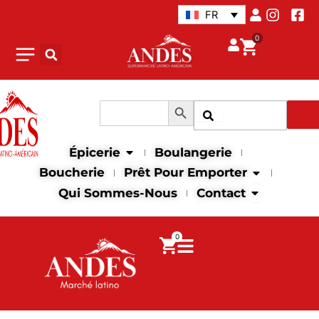
Aller
FR
au
0
contenu
Search Button
Search
Recher
for:
Open Épicerie
Épicerie
Boulangerie
Open Prêt p
Boucherie
Prêt Pour Emporter
Open Contac
Qui Sommes-Nous
Contact
0