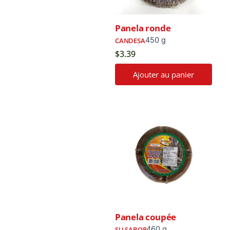
Marques
Panela ronde
450 g
CANDESA
$
3.39
Ajouter au panier
Panela coupée
460 g
SU SABOR