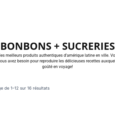
BONBONS + SUCRERIES
es meilleurs produits authentiques d’amérique latine en ville. V
vous avez besoin pour reproduire les délicieuses recettes auxque
goûté en voyage!
Trié
e de 1–12 sur 16 résultats
du
plus
récent
au
plus
ancien