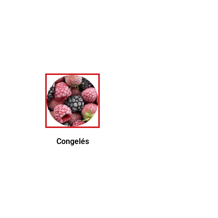
her
Congelés