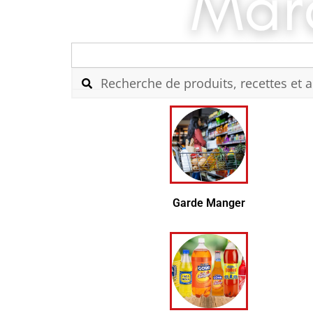
Search
for:
Garde Manger