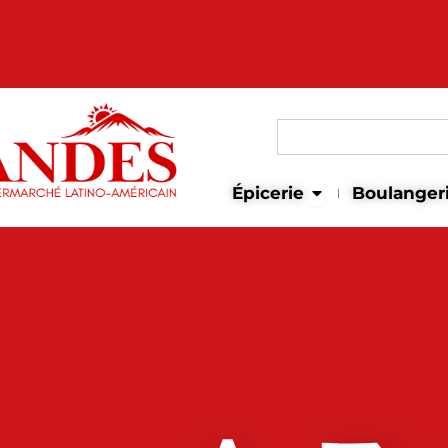
Search
for:
Open Épicerie
Épicerie
Boulanger