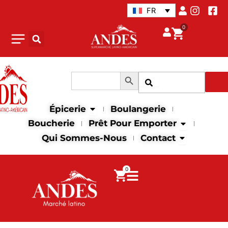
Aller
FR
au
0
contenu
Search Button
Search
Recher
for:
Open Épicerie
Épicerie
Boulangerie
Open Prêt p
Boucherie
Prêt Pour Emporter
Open Contac
Qui Sommes-Nous
Contact
0