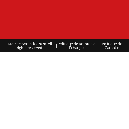
Marche Andes l® 2026. All
Politique de Retours et
Politique de
|
|
rights reserved.
Échanges
Garantie