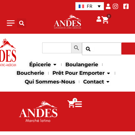
Aller
FR
au
0
contenu
Search Button
Search
Recher
for:
Open Épicerie
Épicerie
Boulangerie
Open Prêt p
Boucherie
Prêt Pour Emporter
Open Contac
Qui Sommes-Nous
Contact
0