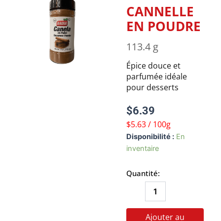
CANNELLE
EN POUDRE
113.4 g
Épice douce et
parfumée idéale
pour desserts
$
6.39
$5.63 / 100g
quantité
Disponibilité :
En
de
inventaire
CANNELLE
EN
Quantité:
POUDRE
Ajouter au