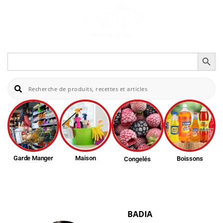
Search Button
Search
for:
Re
Garde Manger
Maison
Boissons
Congelés
BADIA