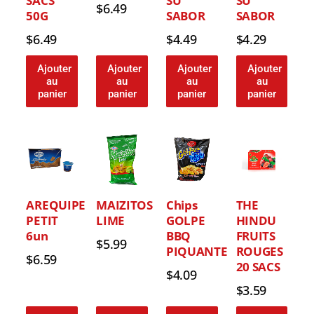
SACS
SU
SU
$
6.49
50G
SABOR
SABOR
$
6.49
$
4.49
$
4.29
Ajouter
Ajouter
Ajouter
Ajouter
au
au
au
au
panier
panier
panier
panier
AREQUIPE
MAIZITOS
Chips
THE
PETIT
LIME
GOLPE
HINDU
6un
BBQ
FRUITS
$
5.99
PIQUANTE
ROUGES
$
6.59
20 SACS
$
4.09
$
3.59