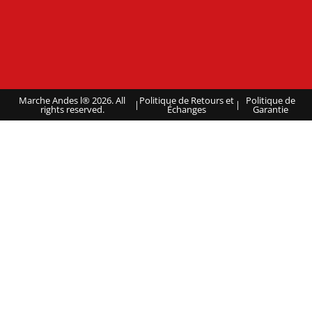
Marche Andes l® 2026. All
Politique de Retours et
Politique de
|
|
rights reserved.
Échanges
Garantie