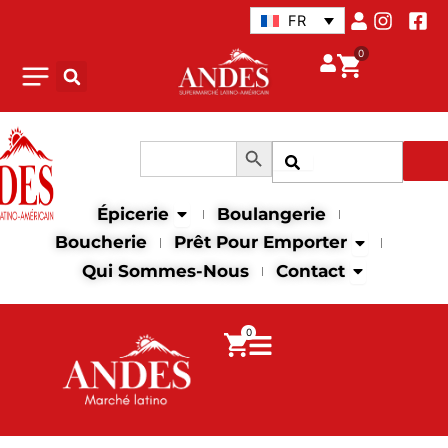
Aller
FR
au
0
contenu
Search Button
Search
Recher
for:
Open Épicerie
Épicerie
Boulangerie
Open Prêt p
Boucherie
Prêt Pour Emporter
Open Contac
Qui Sommes-Nous
Contact
0