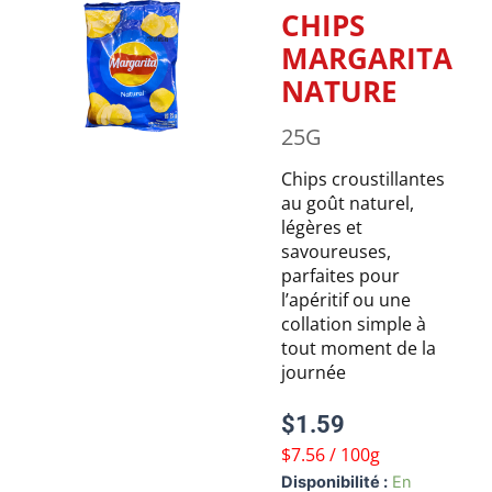
CHIPS
MARGARITA
NATURE
25G
Chips croustillantes
au goût naturel,
légères et
savoureuses,
parfaites pour
l’apéritif ou une
collation simple à
tout moment de la
journée
$
1.59
$7.56 / 100g
quantité
Disponibilité :
En