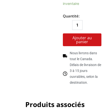
de
inventaire
CHIPS
MARGARITA
Quantité:
NATURE
Ajouter au
panier
Nous livrons dans
tout le Canada.
Délais de livraison de
3 à 15 jours
ouvrables, selon la
destination.
Produits associés