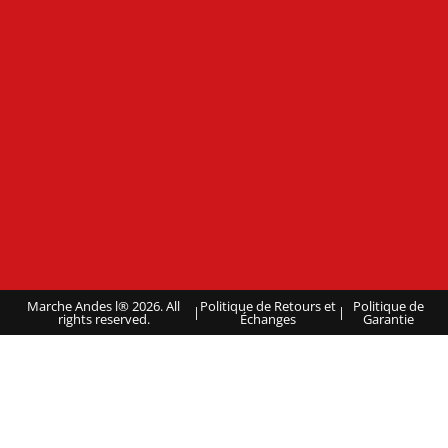
Marche Andes l® 2026. All
Politique de Retours et
Politique de
|
|
rights reserved.
Échanges
Garantie