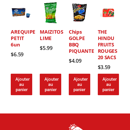
AREQUIPE
MAIZITOS
Chips
THE
PETIT
LIME
GOLPE
HINDU
6un
BBQ
FRUITS
$
5.99
PIQUANTE
ROUGES
$
6.59
20 SACS
$
4.09
$
3.59
Ajouter
Ajouter
Ajouter
Ajouter
au
au
au
au
panier
panier
panier
panier