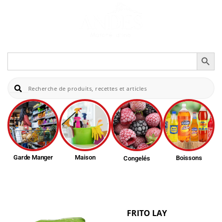
Search Button
Search
for:
Re
Garde Manger
Maison
Boissons
Congelés
FRITO LAY