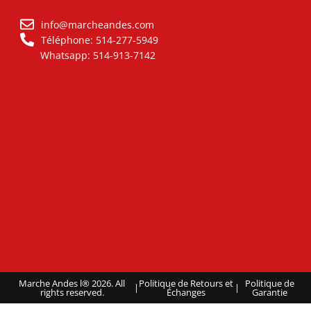
info@marcheandes.com
Téléphone: 514-277-5949
Whatsapp: 514-913-7142
Marche Andes l® 2026. All
Politique de Retours et
Politique de
|
|
rights reserved.
Échanges
Garantie