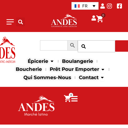
Aller
FR
au
0
contenu
Search Button
Search
Recher
for:
Open Épicerie
Épicerie
Boulangerie
Open Prêt p
Boucherie
Prêt Pour Emporter
Open Contac
Qui Sommes-Nous
Contact
0