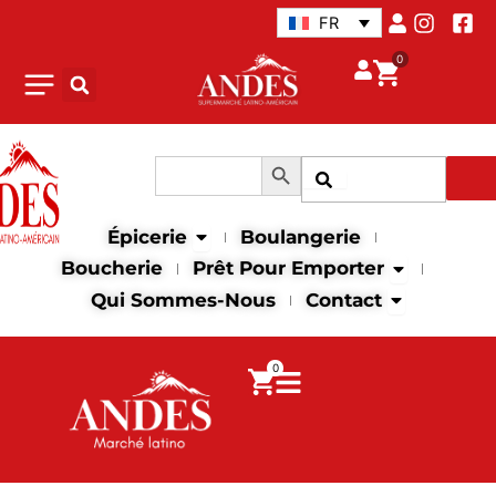
Aller
FR
au
0
contenu
Search Button
Search
Recher
for:
Open Épicerie
Épicerie
Boulangerie
Open Prêt p
Boucherie
Prêt Pour Emporter
Open Contac
Qui Sommes-Nous
Contact
0