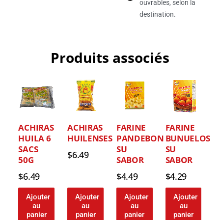
ouvrables, selon la
destination.
Produits associés
ACHIRAS
ACHIRAS
FARINE
FARINE
HUILA 6
HUILENSES
PANDEBONO
BUNUELOS
SACS
SU
SU
$
6.49
50G
SABOR
SABOR
$
6.49
$
4.49
$
4.29
Ajouter
Ajouter
Ajouter
Ajouter
au
au
au
au
panier
panier
panier
panier