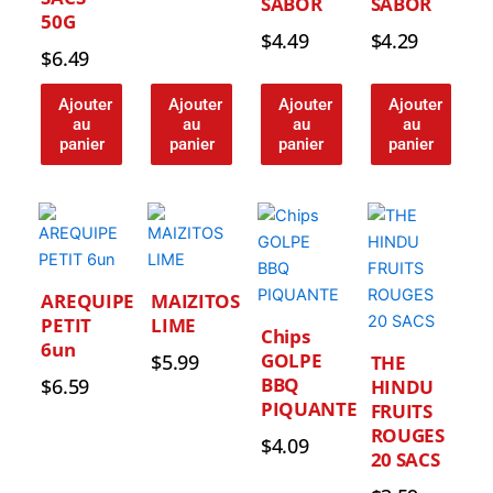
SABOR
SABOR
50G
$
4.49
$
4.29
$
6.49
Ajouter
Ajouter
Ajouter
Ajouter
au
au
au
au
panier
panier
panier
panier
AREQUIPE
MAIZITOS
PETIT
LIME
Chips
6un
GOLPE
$
5.99
THE
BBQ
$
6.59
HINDU
PIQUANTE
FRUITS
ROUGES
$
4.09
20 SACS