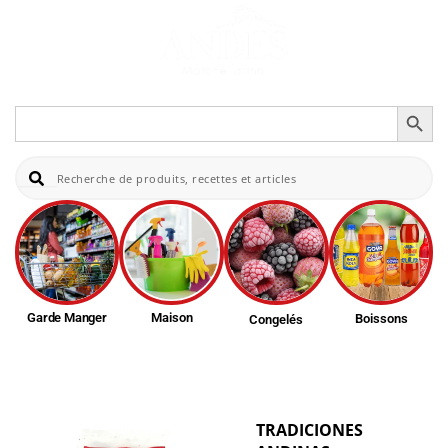
Search Button
Search
for:
Re
Garde Manger
Maison
Boissons
Congelés
TRADICIONES