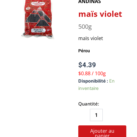
ANDINAS
maïs violet
500g
maïs violet
Pérou
$
4.39
$0.88 / 100g
quantité
Disponibilité :
En
de
inventaire
maïs
violet
Quantité:
Ajouter au
panier