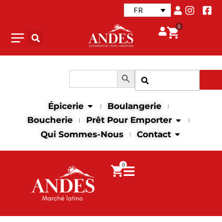
Aller
FR
au
0
contenu
Search Button
Search
Recher
for:
Open Épicerie
Épicerie
Boulangerie
Open Prêt p
Boucherie
Prêt Pour Emporter
Open Contac
Qui Sommes-Nous
Contact
0