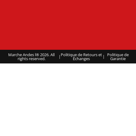
Marche Andes l® 2026. All
Politique de Retours et
Politique de
|
|
rights reserved.
Échanges
Garantie