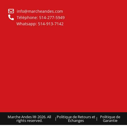
info@marcheandes.com
Téléphone: 514-277-5949
Whatsapp: 514-913-7142
Marche Andes l® 2026. All
Politique de Retours et
Politique de
|
|
rights reserved.
Échanges
Garantie