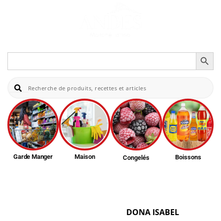
Search Button
Search
for:
Re
Garde Manger
Maison
Boissons
Congelés
DONA ISABEL