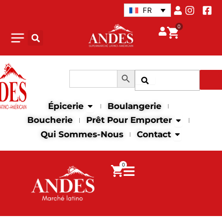
Aller
FR
au
0
contenu
Search Button
Search
Recher
for:
Open Épicerie
Épicerie
Boulangerie
Open Prêt p
Boucherie
Prêt Pour Emporter
Open Contac
Qui Sommes-Nous
Contact
0