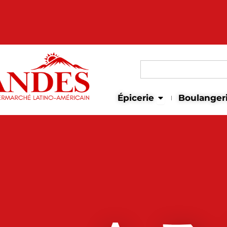
Search
for:
Open Épicerie
Épicerie
Boulanger