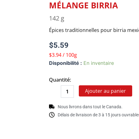
MÉLANGE BIRRIA
142 g
Épices traditionnelles pour birria mex
$
5.59
$3.94 / 100g
quantité
Disponibilité :
En inventaire
de
MÉLANGE
Quantité:
BIRRIA
Ajouter au panier
Nous livrons dans tout le Canada.
Délais de livraison de 3 à 15 jours ouvrable