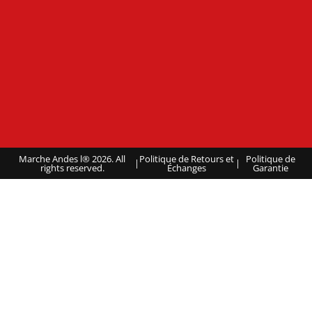
Marche Andes l® 2026. All
Politique de Retours et
Politique de
|
|
rights reserved.
Échanges
Garantie