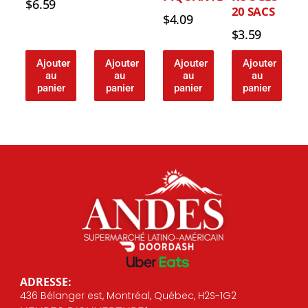
$
6.59
20 SACS
$
4.09
$
3.59
Ajouter
Ajouter
Ajouter
Ajouter
au
au
au
au
panier
panier
panier
panier
ADRESSE:
436 Bélanger est, Montréal, Québec, H2S-1G2