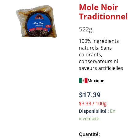
Mole Noir
Traditionnel
522g
100% ingrédients
naturels. Sans
colorants,
conservateurs ni
saveurs artificielles
Mexique
$
17.39
$3.33 / 100g
quantité
Disponibilité :
En
de
inventaire
Mole
Noir
Quantité:
Traditionnel