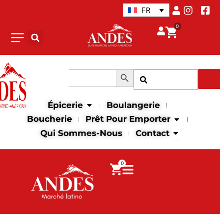
Aller
FR
au
0
contenu
Search Button
Search
Recher
for:
Open Épicerie
Épicerie
Boulangerie
Open Prêt p
Boucherie
Prêt Pour Emporter
Open Contac
Qui Sommes-Nous
Contact
0