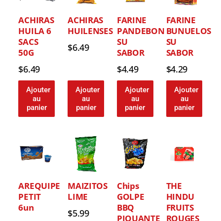
ACHIRAS
ACHIRAS
FARINE
FARINE
HUILA 6
HUILENSES
PANDEBONO
BUNUELOS
SACS
SU
SU
$
6.49
50G
SABOR
SABOR
$
6.49
$
4.49
$
4.29
Ajouter
Ajouter
Ajouter
Ajouter
au
au
au
au
panier
panier
panier
panier
AREQUIPE
MAIZITOS
Chips
THE
PETIT
LIME
GOLPE
HINDU
6un
BBQ
FRUITS
$
5.99
PIQUANTE
ROUGES