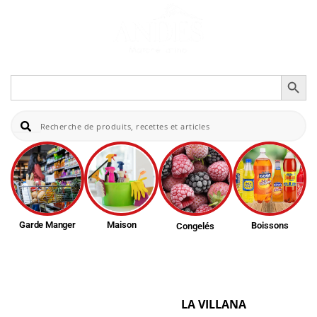
Search Button
Search
for:
Re
Garde Manger
Maison
Boissons
Congelés
LA VILLANA