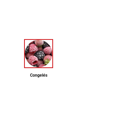
her
Congelés