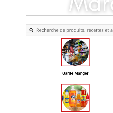
Search
for:
Garde Manger