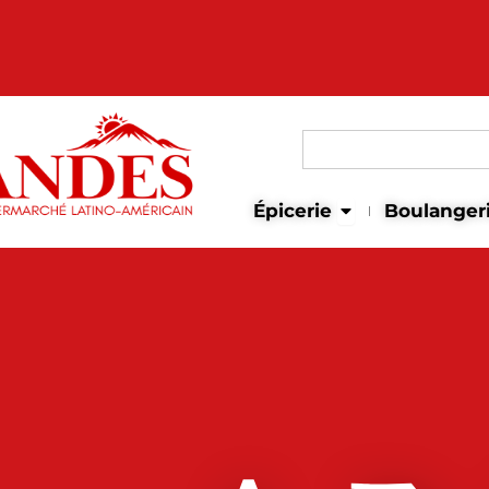
Search
for:
Open Épicerie
Épicerie
Boulanger