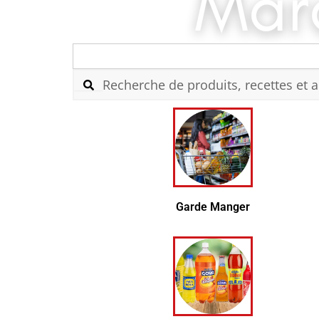
Search
for:
Garde Manger