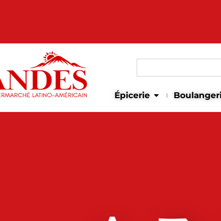
Search
for:
Open Épicerie
Épicerie
Boulanger