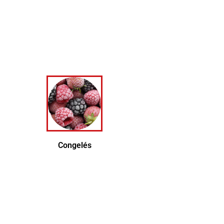
her
Congelés