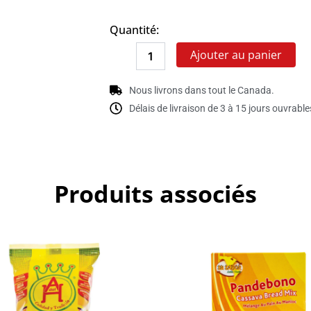
de
YERBA
Quantité:
MATE
UNION
Ajouter au panier
Nous livrons dans tout le Canada.
Délais de livraison de 3 à 15 jours ouvrable
Produits associés