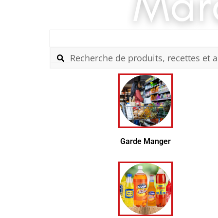
Search
for:
Garde Manger