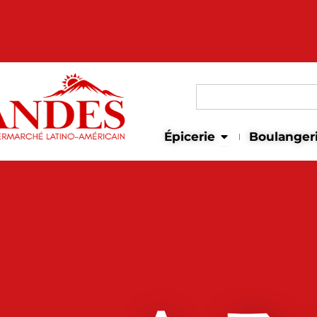
Search
for:
Open Épicerie
Épicerie
Boulanger