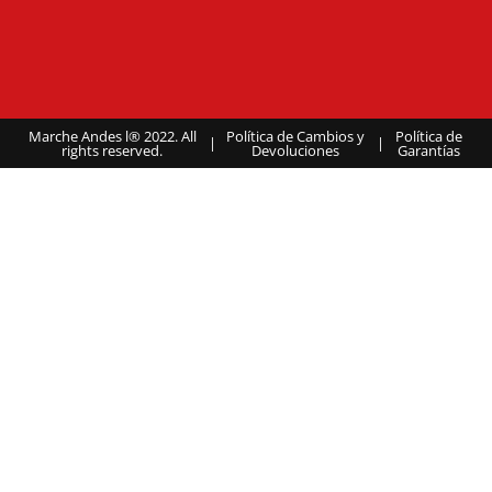
Marche Andes l® 2022. All
Política de Cambios y
Política de
|
|
rights reserved.
Devoluciones
Garantías