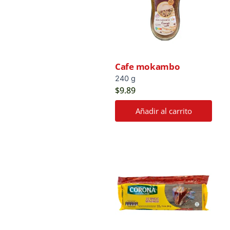
Cafe mokambo
240 g
$
9.89
Añadir al carrito