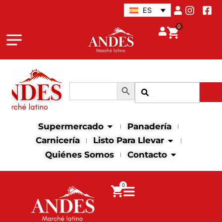
Ir
ES
al
0
contenido
Botón de búsqueda
Buscar:
Buscar
Abrir supermercado
Supermercado
Panadería
Abrir Listo para
Carnicería
Listo Para Llevar
Abrir contact
Quiénes Somos
Contacto
0