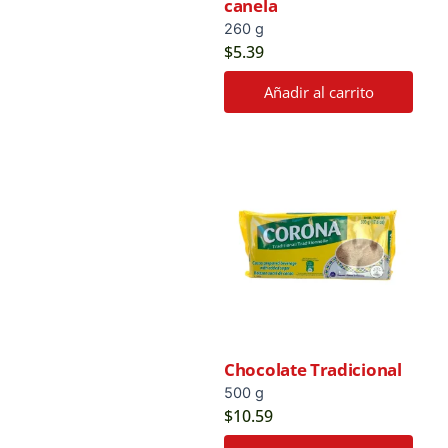
canela
260 g
$
5.39
Añadir al carrito
Chocolate Tradicional
500 g
$
10.59