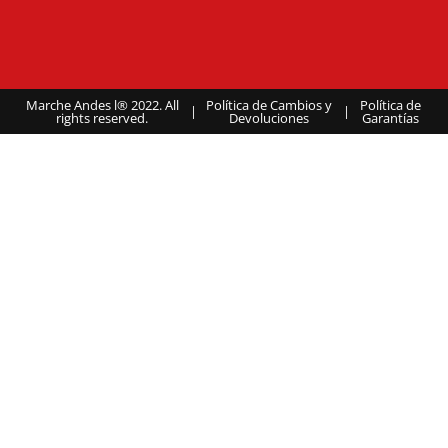
Marche Andes l® 2022. All
Política de Cambios y
Política de
|
|
rights reserved.
Devoluciones
Garantías