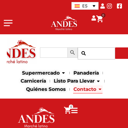
Ir
ES
al
0
contenido
Botón de búsqueda
Buscar:
Buscar
Abrir supermercado
Supermercado
Panadería
Abrir Listo para
Carnicería
Listo Para Llevar
Abrir contact
Quiénes Somos
Contacto
0