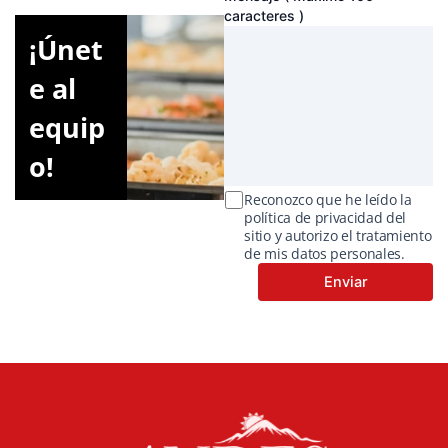
caracteres )
¡Únet
e al
equip
o!
Reconozco que he leído la
política de privacidad del
sitio y autorizo el tratamiento
de mis datos personales.
cubes-de-goyave
sauce-
mangue-habanero
la-lechera
riz-patna
granos-y-otros
boite-de-10-paleta-payaso
choclitos