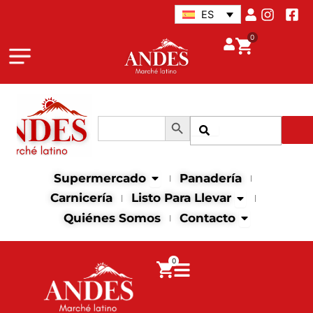
Ir
ES
al
0
contenido
Botón de búsqueda
Buscar:
Buscar
Abrir supermercado
Supermercado
Panadería
Abrir Listo para
Carnicería
Listo Para Llevar
Abrir contact
Quiénes Somos
Contacto
0