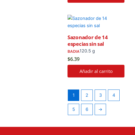
Sazonador de 14
especias sin sal
120.5 g
BADIA
$
6.39
Añadir al carrito
1
2
3
4
5
6
→