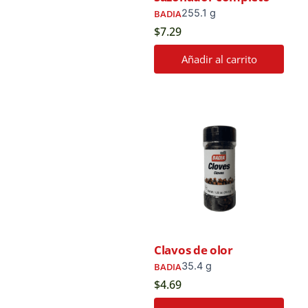
255.1 g
BADIA
$
7.29
Añadir al carrito
Clavos de olor
35.4 g
BADIA
$
4.69