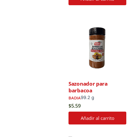
Sazonador para
barbacoa
99.2 g
BADIA
$
5.59
Añadir al carrito