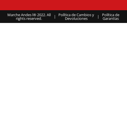
Marche Andes l® 2022. All
Política de Cambios y
Política de
|
|
rights reserved.
Devoluciones
Garantías