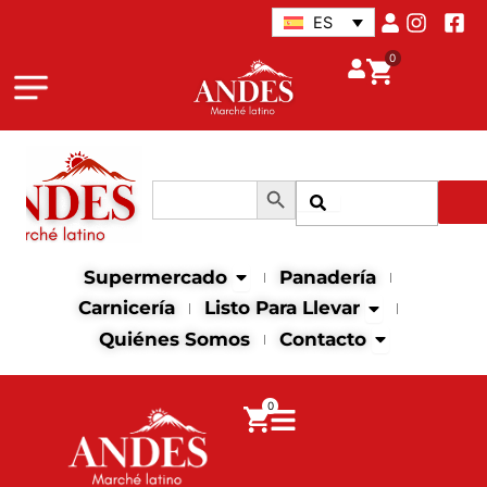
Ir
ES
al
0
contenido
Botón de búsqueda
Buscar:
Buscar
Abrir supermercado
Supermercado
Panadería
Abrir Listo para
Carnicería
Listo Para Llevar
Abrir contact
Quiénes Somos
Contacto
0