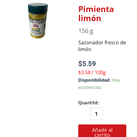
Pimienta
limón
156 g
Sazonador fresco de
limón
$
5.59
$3.58 / 100g
Pimienta
Disponibilidad:
Hay
limón
existencias
cantidad
Quantité:
Añadir al
carrito