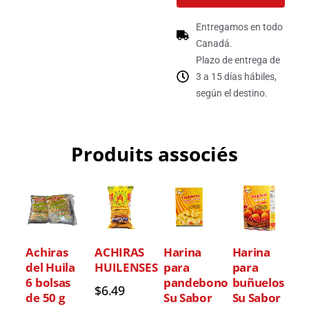
Entregamos en todo
Canadá.
Plazo de entrega de
3 a 15 días hábiles,
según el destino.
Produits associés
Achiras
ACHIRAS
Harina
Harina
del Huila
HUILENSES
para
para
6 bolsas
pandebono
buñuelos
$
6.49
de 50 g
Su Sabor
Su Sabor