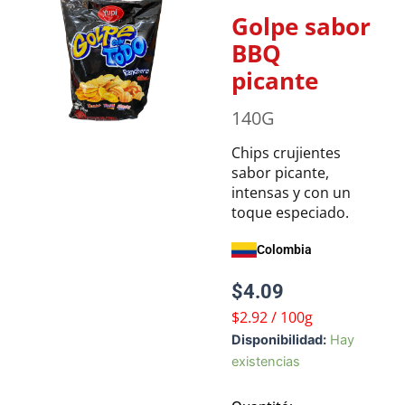
Golpe sabor
BBQ
picante
140G
Chips crujientes
sabor picante,
intensas y con un
toque especiado.
Colombia
$
4.09
$2.92 / 100g
Golpe
Disponibilidad:
Hay
sabor
existencias
BBQ
picante