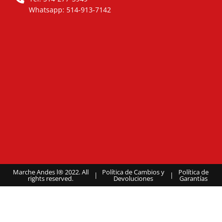
Whatsapp: 514-913-7142
Marche Andes l® 2022. All
Política de Cambios y
Política de
|
|
rights reserved.
Devoluciones
Garantías