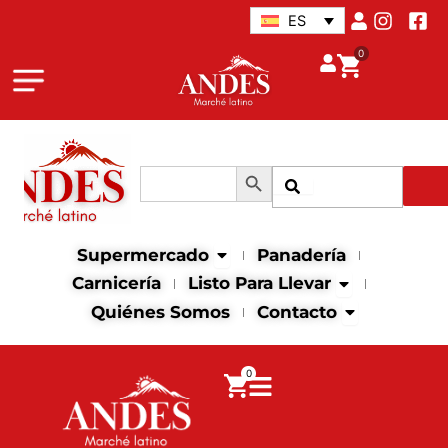
Ir
ES
al
0
contenido
Botón de búsqueda
Buscar:
Buscar
Abrir supermercado
Supermercado
Panadería
Abrir Listo para
Carnicería
Listo Para Llevar
Abrir contact
Quiénes Somos
Contacto
0