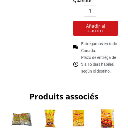
Quantité:
cantidad
Añadir al
carrito
Entregamos en todo
Canadá.
Plazo de entrega de
3 a 15 días hábiles,
según el destino.
Produits associés