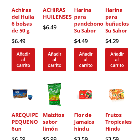
Achiras
ACHIRAS
Harina
Harina
del Huila
HUILENSES
para
para
6 bolsas
pandebono
buñuelos
$
6.49
de 50 g
Su Sabor
Su Sabor
$
6.49
$
4.49
$
4.29
Añadir
Añadir
Añadir
Añadir
al
al
al
al
carrito
carrito
carrito
carrito
AREQUIPE
Maizitos
Flor de
Frutos
PEQUENO
sabor
Jamaica
Tropicales
6un
limón
hindu
Hindu
$
6.59
$
5.99
$
3.59
$
3.59