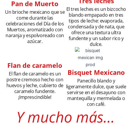
Tres leches
Pan de Muerto
El tres leches es un bizcocho
Un brioche mexicano que se
blando empapado en tres
come durante las
tipos de leche: evaporada,
celebraciones del Día de los
condensada y de nata, que
Muertos, aromatizado con
ofrece una textura ultra
naranja y espolvoreado con
fundente y un sabor rico y
azúcar.
dulce.
Flan de caramelo
Bisquet Mexicano
El flan de caramelo es un
postre cremoso hecho con
Panecillo blando y
huevos y leche, cubierto de
ligeramente dulce, que suele
caramelo fundente.
servirse en el desayuno con
¡Imprescindible!
mantequilla y mermelada o
con café.
Y mucho más...