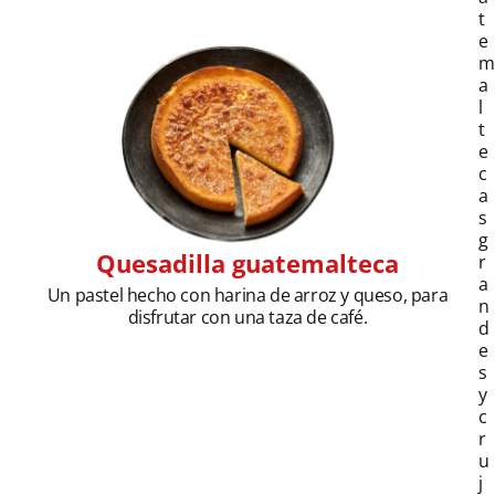
t
e
a
l
t
e
c
a
s
g
Quesadilla guatemalteca
r
a
Un pastel hecho con harina de arroz y queso, para
n
disfrutar con una taza de café.
d
e
s
y
c
r
u
j