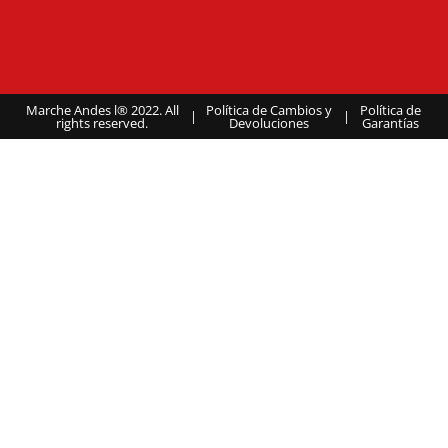
Marche Andes l® 2022. All
Política de Cambios y
Política de
|
|
rights reserved.
Devoluciones
Garantías