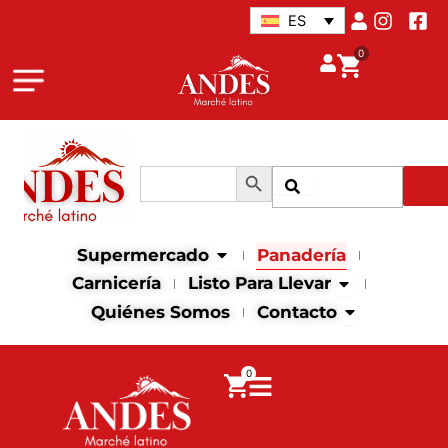
Ir
ES
al
0
contenido
Botón de búsqueda
Buscar:
Buscar
Abrir supermercado
Supermercado
Panadería
Abrir Listo para
Carnicería
Listo Para Llevar
Abrir contact
Quiénes Somos
Contacto
0