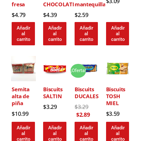
$
3.09
fresa
CHOCOLATE
mantequilla
$
4.79
$
4.39
$
2.59
Añadir
Añadir
Añadir
Añadir
al
al
al
al
carrito
carrito
carrito
carrito
El
El
precio
precio
¡Oferta!
original
actual
era:
es:
Semita
Biscuits
Biscuits
Biscuits
$3.29.
$2.89.
alta de
SALTIN
DUCALES
TOSH
piña
MIEL
$
3.29
$
3.29
$
10.99
$
3.59
$
2.89
Añadir
Añadir
Añadir
Añadir
al
al
al
al
carrito
carrito
carrito
carrito