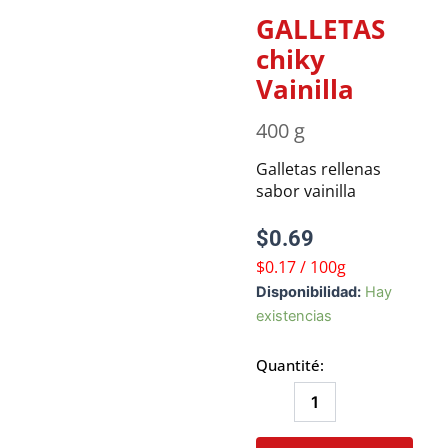
GALLETAS
chiky
Vainilla
400 g
Galletas rellenas
sabor vainilla
$
0.69
$0.17 / 100g
GALLETAS
Disponibilidad:
Hay
chiky
existencias
Vainilla
cantidad
Quantité: