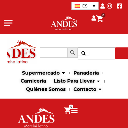
Ir
ES
al
0
contenido
Botón de búsqueda
Buscar:
Buscar
Abrir supermercado
Supermercado
Panadería
Abrir Listo para
Carnicería
Listo Para Llevar
Abrir contact
Quiénes Somos
Contacto
0