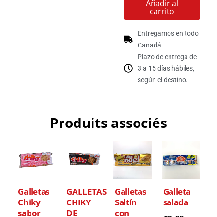
Añadir al
carrito
Entregamos en todo
Canadá.
Plazo de entrega de
3 a 15 días hábiles,
según el destino.
Produits associés
Galletas
GALLETAS
Galletas
Galleta
Chiky
CHIKY
Saltín
salada
sabor
DE
con