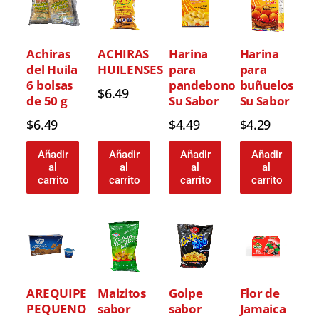
Achiras
ACHIRAS
Harina
Harina
del Huila
HUILENSES
para
para
6 bolsas
pandebono
buñuelos
$
6.49
de 50 g
Su Sabor
Su Sabor
$
6.49
$
4.49
$
4.29
Añadir
Añadir
Añadir
Añadir
al
al
al
al
carrito
carrito
carrito
carrito
AREQUIPE
Maizitos
Golpe
Flor de
PEQUENO
sabor
sabor
Jamaica