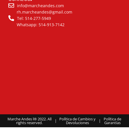
info@marcheandes.com
rh.marcheandes@gmail.com
Tel: 514-277-5949
Whatsapp: 514-913-7142
Marche Andes l® 2022. All
Política de Cambios y
Política de
|
|
rights reserved.
Devoluciones
Garantías