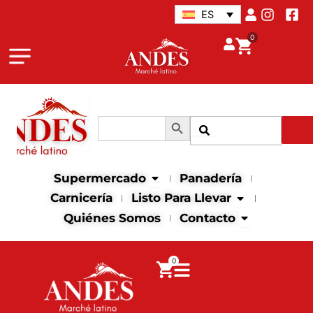
Ir
ES
al
0
contenido
Botón de búsqueda
Buscar:
Buscar
Abrir supermercado
Supermercado
Panadería
Abrir Listo para
Carnicería
Listo Para Llevar
Abrir contact
Quiénes Somos
Contacto
0