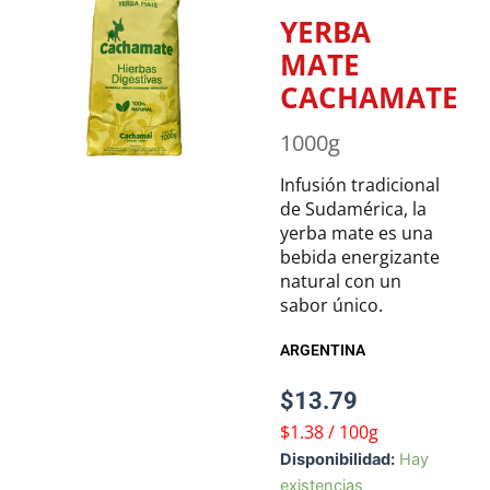
YERBA
MATE
CACHAMATE
1000g
Infusión tradicional
de Sudamérica, la
yerba mate es una
bebida energizante
natural con un
sabor único.
ARGENTINA
$
13.79
$1.38 / 100g
YERBA
Disponibilidad:
Hay
MATE
existencias