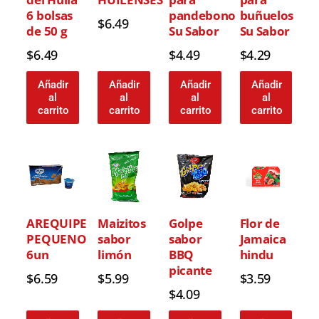
6 bolsas
pandebono
buñuelos
$
6.49
de 50 g
Su Sabor
Su Sabor
$
6.49
$
4.49
$
4.29
Añadir
Añadir
Añadir
Añadir
al
al
al
al
carrito
carrito
carrito
carrito
AREQUIPE
Maizitos
Golpe
Flor de
PEQUENO
sabor
sabor
Jamaica
6un
limón
BBQ
hindu
picante
$
6.59
$
5.99
$
3.59
$
4.09