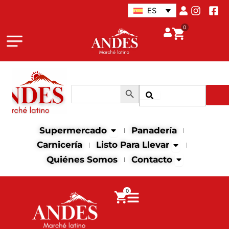
Ir
ES
al
0
contenido
Botón de búsqueda
Buscar:
Buscar
Abrir supermercado
Supermercado
Panadería
Abrir Listo para
Carnicería
Listo Para Llevar
Abrir contact
Quiénes Somos
Contacto
0