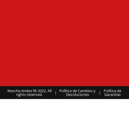
Marche Andes l® 2022. All
Política de Cambios y
Política de
|
|
rights reserved.
Devoluciones
Garantías