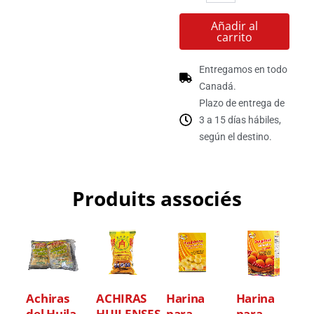
Añadir al
carrito
Entregamos en todo
Canadá.
Plazo de entrega de
3 a 15 días hábiles,
según el destino.
Produits associés
Achiras
ACHIRAS
Harina
Harina
del Huila
HUILENSES
para
para