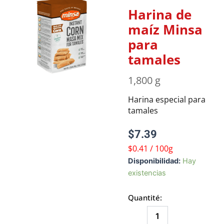
Harina de
maíz Minsa
para
tamales
1,800 g
Harina especial para
tamales
$
7.39
$0.41 / 100g
Harina
Disponibilidad:
Hay
de
existencias
maíz
Minsa
Quantité:
para
tamales
cantidad