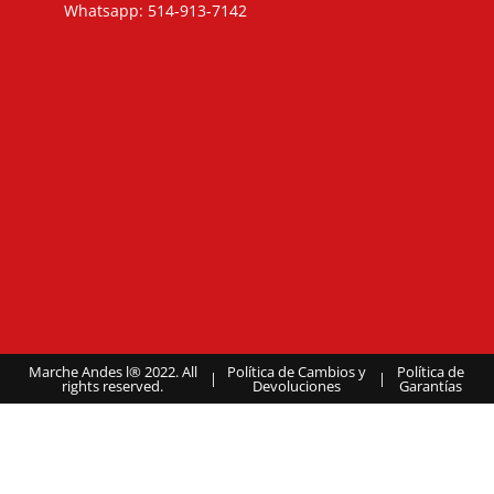
Whatsapp: 514-913-7142
Marche Andes l® 2022. All
Política de Cambios y
Política de
|
|
rights reserved.
Devoluciones
Garantías