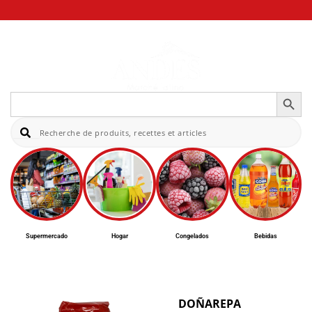
Botón de bús
Buscar:
Bu
Supermercado
Hogar
Congelados
Bebidas
DOÑAREPA