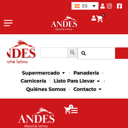
Ir
ES
al
0
contenido
Botón de búsqueda
Buscar:
Buscar
Abrir supermercado
Supermercado
Panadería
Abrir Listo para
Carnicería
Listo Para Llevar
Abrir contact
Quiénes Somos
Contacto
0