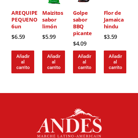
AREQUIPE
Maizitos
Golpe
Flor de
PEQUENO
sabor
sabor
Jamaica
6un
limón
BBQ
hindu
picante
$
6.59
$
5.99
$
3.59
$
4.09
Añadir
Añadir
Añadir
Añadir
al
al
al
al
carrito
carrito
carrito
carrito