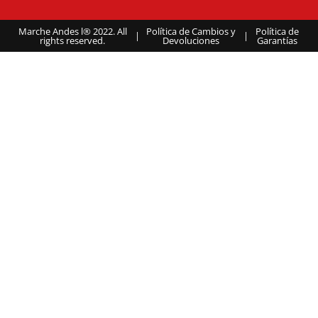
Marche Andes l® 2022. All
Política de Cambios y
Política de
|
|
rights reserved.
Devoluciones
Garantías