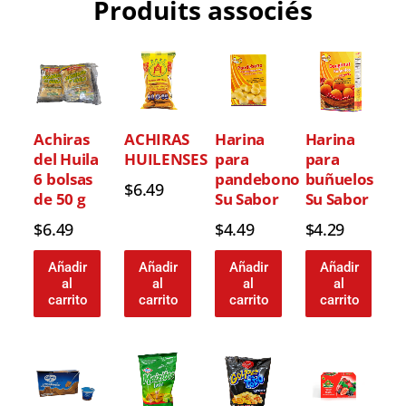
Produits associés
Achiras
ACHIRAS
Harina
Harina
del Huila
HUILENSES
para
para
6 bolsas
pandebono
buñuelos
$
6.49
de 50 g
Su Sabor
Su Sabor
$
6.49
$
4.49
$
4.29
Añadir
Añadir
Añadir
Añadir
al
al
al
al
carrito
carrito
carrito
carrito