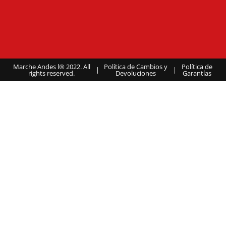
Marche Andes l® 2022. All
Política de Cambios y
Política de
|
|
rights reserved.
Devoluciones
Garantías