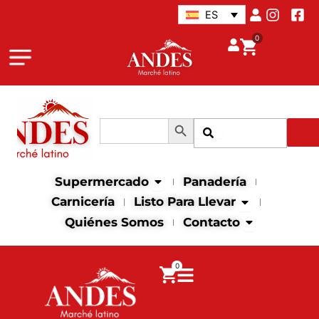
Ir
ES
al
0
contenido
Botón de búsqueda
Buscar:
Buscar
Abrir supermercado
Supermercado
Panadería
Abrir Listo para
Carnicería
Listo Para Llevar
Abrir contact
Quiénes Somos
Contacto
0