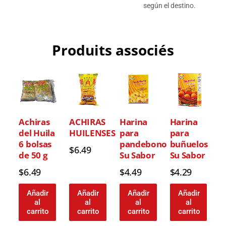
según el destino.
Produits associés
Achiras
ACHIRAS
Harina
Harina
del Huila
HUILENSES
para
para
6 bolsas
pandebono
buñuelos
$
6.49
de 50 g
Su Sabor
Su Sabor
$
6.49
$
4.49
$
4.29
Añadir
Añadir
Añadir
Añadir
al
al
al
al
carrito
carrito
carrito
carrito