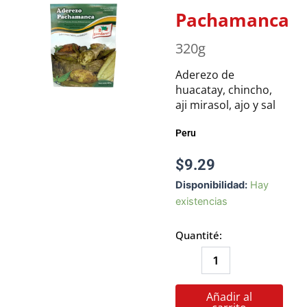
Pachamanca
320g
Aderezo de
huacatay, chincho,
aji mirasol, ajo y sal
Peru
$
9.29
Pachamanca
Disponibilidad:
Hay
cantidad
existencias
Quantité:
Añadir al