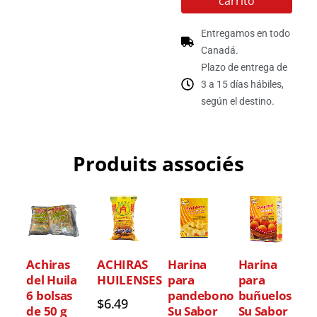
carrito
Entregamos en todo
Canadá.
Plazo de entrega de
3 a 15 días hábiles,
según el destino.
Produits associés
Achiras
ACHIRAS
Harina
Harina
del Huila
HUILENSES
para
para
6 bolsas
pandebono
buñuelos
$
6.49
de 50 g
Su Sabor
Su Sabor