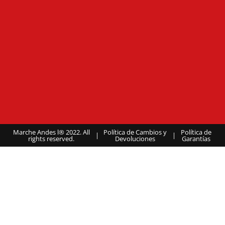
Marche Andes l® 2022. All
Política de Cambios y
Política de
|
|
rights reserved.
Devoluciones
Garantías