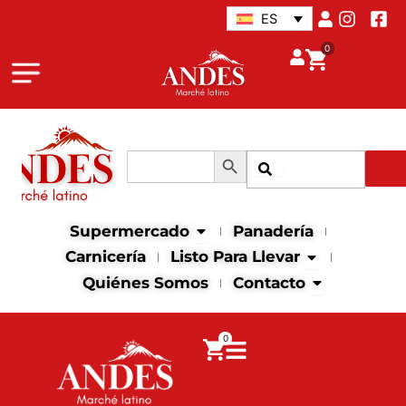
Ir
ES
al
0
contenido
Botón de búsqueda
Buscar:
Buscar
Abrir supermercado
Supermercado
Panadería
Abrir Listo para
Carnicería
Listo Para Llevar
Abrir contact
Quiénes Somos
Contacto
0