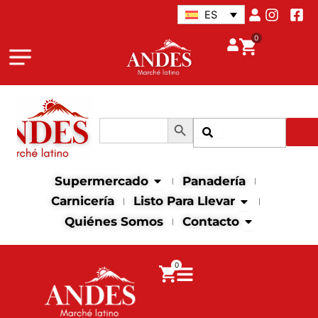
Ir
ES
al
0
contenido
Botón de búsqueda
Buscar:
Buscar
Abrir supermercado
Supermercado
Panadería
Abrir Listo para
Carnicería
Listo Para Llevar
Abrir contact
Quiénes Somos
Contacto
0