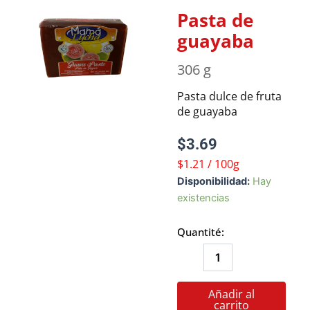
Pasta de
guayaba
306 g
Pasta dulce de fruta
de guayaba
$
3.69
$1.21 / 100g
Pasta
Disponibilidad:
Hay
de
existencias
guayaba
cantidad
Quantité:
Añadir al
carrito