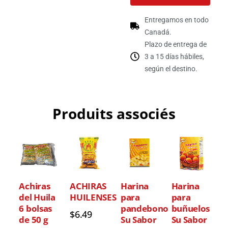
Entregamos en todo
Canadá.
Plazo de entrega de
3 a 15 días hábiles,
según el destino.
Produits associés
Achiras
ACHIRAS
Harina
Harina
del Huila
HUILENSES
para
para
6 bolsas
pandebono
buñuelos
$
6.49
de 50 g
Su Sabor
Su Sabor