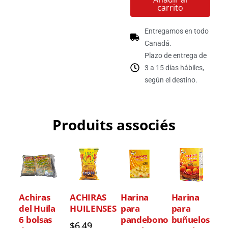
carrito
Entregamos en todo
Canadá.
Plazo de entrega de
3 a 15 días hábiles,
según el destino.
Produits associés
Achiras
ACHIRAS
Harina
Harina
del Huila
HUILENSES
para
para
6 bolsas
pandebono
buñuelos
$
6.49