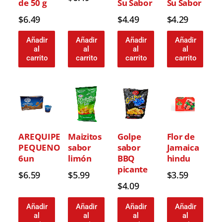
de 50 g
Su Sabor
Su Sabor
$
6.49
$
4.49
$
4.29
Añadir
Añadir
Añadir
Añadir
al
al
al
al
carrito
carrito
carrito
carrito
AREQUIPE
Maizitos
Golpe
Flor de
PEQUENO
sabor
sabor
Jamaica
6un
limón
BBQ
hindu
picante
$
6.59
$
5.99
$
3.59
$
4.09
Añadir
Añadir
Añadir
Añadir
al
al
al
al