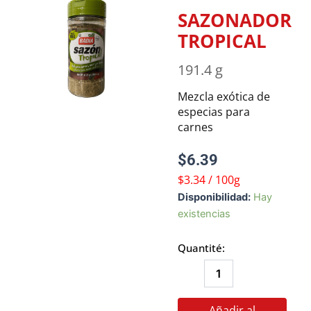
SAZONADOR
TROPICAL
191.4 g
Mezcla exótica de
especias para
carnes
$
6.39
$3.34 / 100g
SAZONADOR
Disponibilidad:
Hay
TROPICAL
existencias
cantidad
Quantité:
Añadir al