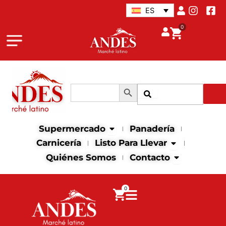
Ir
ES
al
0
contenido
Botón de búsqueda
Buscar:
Buscar
Abrir supermercado
Supermercado
Panadería
Abrir Listo para
Carnicería
Listo Para Llevar
Abrir contact
Quiénes Somos
Contacto
0